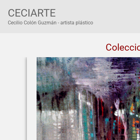
Ir
CECIARTE
al
contenido
Cecilio Colón Guzmán - artista plástico
Colecci