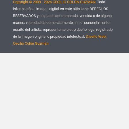
Copyright © 2009 - 2026 CECILIO COLÓN GUZMÁN.
Toda
información e imagen digital en este sitio tiene DERECHOS
RESERVADOS y no puede ser comprada, vendida o de alguna
manera reproducida comercialmente, sin el consentimiento
escrito del artista, representante u otro dueño legal registrado
de la imagen original o propiedad intelectual.
Diseño Web:
Cecilio Colón Guzmán.