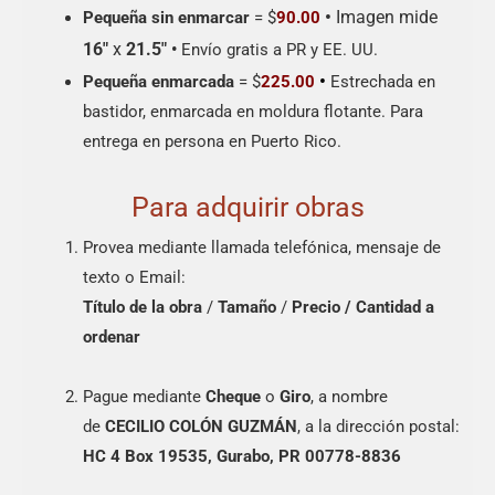
•
Imagen mide
Pequeña sin enmarcar
= $
90.00
16″
x
21.5″
•
Envío gratis a PR y EE. UU.
•
Pequeña enmarcada
= $
225.00
Estrechada en
bastidor, enmarcada en moldura flotante. Para
entrega en persona en Puerto Rico.
Para adquirir obras
Provea mediante llamada telefónica, mensaje de
texto o Email:
Título de la obra
/
Tamaño
/
Precio /
Cantidad a
ordenar
Pague mediante
Cheque
o
Giro
, a nombre
de
CECILIO COLÓN GUZMÁN
, a la dirección postal:
HC 4 Box 19535, Gurabo, PR 00778-8836