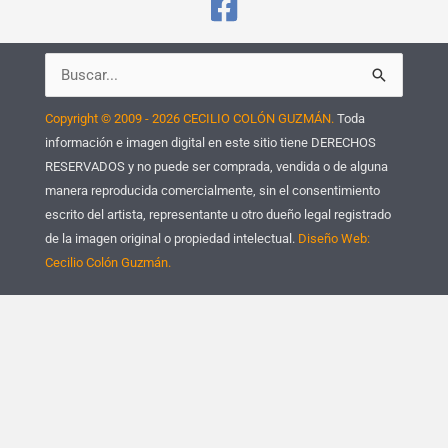
Buscar
por:
Copyright © 2009 - 2026 CECILIO COLÓN GUZMÁN.
Toda
información e imagen digital en este sitio tiene DERECHOS
RESERVADOS y no puede ser comprada, vendida o de alguna
manera reproducida comercialmente, sin el consentimiento
escrito del artista, representante u otro dueño legal registrado
de la imagen original o propiedad intelectual.
Diseño Web:
Cecilio Colón Guzmán.