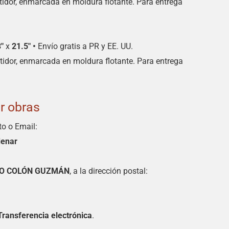
tidor, enmarcada en moldura flotante. Para entrega
3″
x
21.5″
•
Envío gratis a PR y EE. UU.
tidor, enmarcada en moldura flotante. Para entrega
r obras
to o Email:
denar
IO COLÓN GUZMÁN
, a la dirección postal:
Transferencia electrónica
.