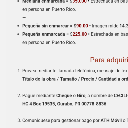
Mediana enmarcada
= $
350.00
•
Estrechada en bas
en persona en Puerto Rico.
—
Pequeña sin enmarcar
= $
90.00
•
Imagen mide
14.
Pequeña enmarcada
= $
225.00
•
Estrechada en bas
en persona en Puerto Rico.
Para adquiri
Provea mediante llamada telefónica, mensaje de tex
Título de la obra
/
Tamaño
/
Precio /
Cantidad a or
Pague mediante
Cheque
o
Giro
, a nombre de
CECIL
HC 4 Box 19535, Gurabo, PR 00778-8836
Comuníquese para gestionar pago por
ATH Móvil
o