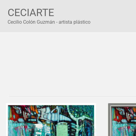
Ir
CECIARTE
al
contenido
Cecilio Colón Guzmán - artista plástico