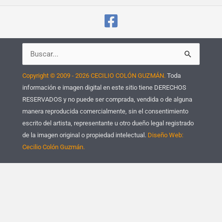
Buscar
por:
Copyright © 2009 - 2026 CECILIO COLÓN GUZMÁN.
Toda
información e imagen digital en este sitio tiene DERECHOS
RESERVADOS y no puede ser comprada, vendida o de alguna
manera reproducida comercialmente, sin el consentimiento
escrito del artista, representante u otro dueño legal registrado
de la imagen original o propiedad intelectual.
Diseño Web:
Cecilio Colón Guzmán.