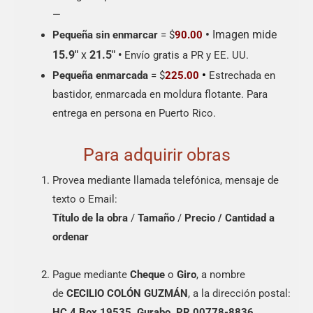
—
•
Imagen mide
Pequeña sin enmarcar
= $
90.00
15.9″
x
21.5″
•
Envío gratis a PR y EE. UU.
•
Pequeña enmarcada
= $
225.00
Estrechada en
bastidor, enmarcada en moldura flotante. Para
entrega en persona en Puerto Rico.
Para adquirir obras
Provea mediante llamada telefónica, mensaje de
texto o Email:
Título de la obra
/
Tamaño
/
Precio /
Cantidad a
ordenar
Pague mediante
Cheque
o
Giro
, a nombre
de
CECILIO COLÓN GUZMÁN
, a la dirección postal:
HC 4 Box 19535, Gurabo, PR 00778-8836