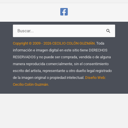
Buscar
por:
Copyright © 2009 - 2026 CECILIO COLÓN GUZMÁN.
Toda
información e imagen digital en este sitio tiene DERECHOS
RESERVADOS y no puede ser comprada, vendida o de alguna
manera reproducida comercialmente, sin el consentimiento
escrito del artista, representante u otro dueño legal registrado
de la imagen original o propiedad intelectual.
Diseño Web:
Cecilio Colón Guzmán.